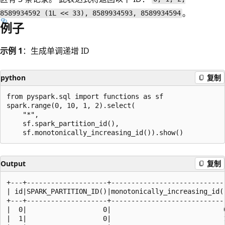
。
8589934592 (1L << 33), 8589934593, 8589934594
例子
示例 1
：生成单调递增 ID
python
复制
from pyspark.sql import functions as sf

spark.range(0, 10, 1, 2).select(

    "*",

    sf.spark_partition_id(),

Output
复制
+---+--------------------+-----------------------------
| id|SPARK_PARTITION_ID()|monotonically_increasing_id()
+---+--------------------+-----------------------------
|  0|                   0|                            0
|  1|                   0|                            1