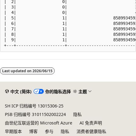
|  2|                   0|                            2
|  3|                   0|                            3
|  4|                   0|                            4
|  5|                   1|                   8589934592
|  6|                   1|                   8589934593
|  7|                   1|                   8589934594
|  8|                   1|                   8589934595
|  9|                   1|                   8589934596
阅
读
Last updated on
2026/06/15
模
式
已
中文 (简体)
你的隐私选择
主题
禁
SH ICP 归档编号 13015306-25
用
PSB 归档编号 31011502002224
隐私
由世纪互联运营的 Microsoft Azure
AI 免责声明
早期版本
博客
参与
隐私
消费者健康隐私