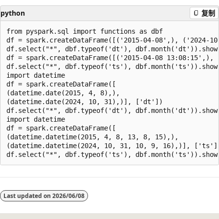
python
复制
from pyspark.sql import functions as dbf

df = spark.createDataFrame([('2015-04-08',), ('2024-10-
df.select("*", dbf.typeof('dt'), dbf.month('dt')).show(
df = spark.createDataFrame([('2015-04-08 13:08:15',), 
df.select("*", dbf.typeof('ts'), dbf.month('ts')).show(
import datetime

df = spark.createDataFrame([

(datetime.date(2015, 4, 8),),

(datetime.date(2024, 10, 31),)], ['dt'])

df.select("*", dbf.typeof('dt'), dbf.month('dt')).show(
import datetime

df = spark.createDataFrame([

(datetime.datetime(2015, 4, 8, 13, 8, 15),),

(datetime.datetime(2024, 10, 31, 10, 9, 16),)], ['ts'])
阅
读
Last updated on
2026/06/08
模
式