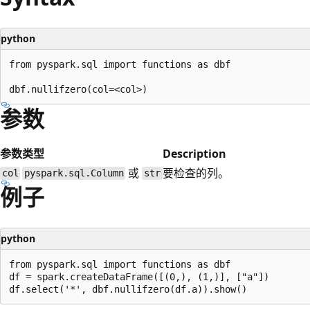
python
from pyspark.sql import functions as dbf

参数
参数
类型
Description
或
要检查的列。
col
pyspark.sql.Column
str
例子
python
from pyspark.sql import functions as dbf

df = spark.createDataFrame([(0,), (1,)], ["a"])
