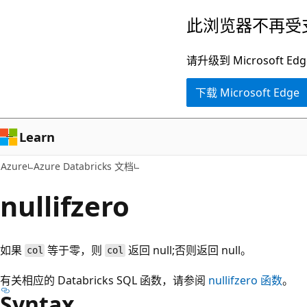
跳
此浏览器不再受
至
主
请升级到 Microsof
要
下载 Microsoft Edge
内
容
Learn
Azure
Azure Databricks 文档
nullifzero
如果
等于零，则
返回 null;否则返回 null。
col
col
有关相应的 Databricks SQL 函数，请参阅
nullifzero
函数
。
Syntax