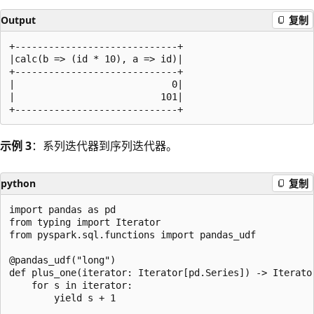
Output
复制
+-----------------------------+

|calc(b => (id * 10), a => id)|

+-----------------------------+

|                            0|

|                          101|

示例 3
：系列迭代器到序列迭代器。
python
复制
import pandas as pd

from typing import Iterator

from pyspark.sql.functions import pandas_udf

@pandas_udf("long")

def plus_one(iterator: Iterator[pd.Series]) -> Iterator
    for s in iterator:

        yield s + 1
