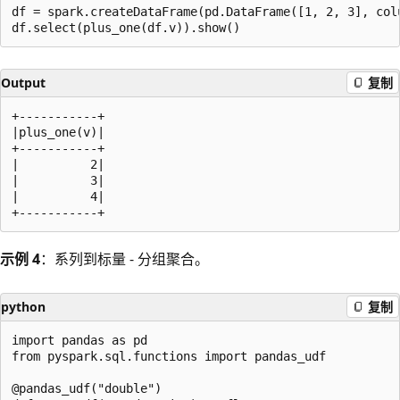
df = spark.createDataFrame(pd.DataFrame([1, 2, 3], colu
Output
复制
+-----------+

|plus_one(v)|

+-----------+

|          2|

|          3|

|          4|

示例 4
：系列到标量 - 分组聚合。
python
复制
import pandas as pd

from pyspark.sql.functions import pandas_udf

@pandas_udf("double")
