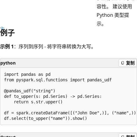
容性。 建议使用
Python 类型提
示。
例子
示例 1
：序列到序列 - 将字符串转换为大写。
python
复制
import pandas as pd

from pyspark.sql.functions import pandas_udf

@pandas_udf("string")

def to_upper(s: pd.Series) -> pd.Series:

    return s.str.upper()

df = spark.createDataFrame([("John Doe",)], ("name",))
