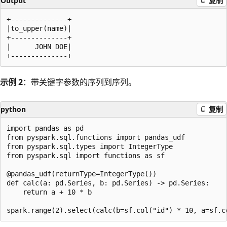
Output
复制
+--------------+

|to_upper(name)|

+--------------+

|      JOHN DOE|

示例 2
：带关键字参数的序列到序列。
python
复制
import pandas as pd

from pyspark.sql.functions import pandas_udf

from pyspark.sql.types import IntegerType

from pyspark.sql import functions as sf

@pandas_udf(returnType=IntegerType())

def calc(a: pd.Series, b: pd.Series) -> pd.Series:

    return a + 10 * b
