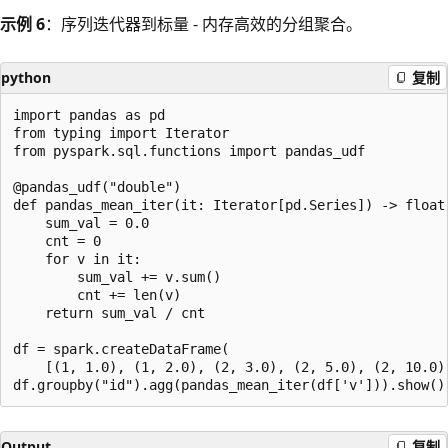
示例 6
：序列迭代器到标量 - 内存高效的分组聚合。
python
复制
import pandas as pd

from typing import Iterator

from pyspark.sql.functions import pandas_udf

@pandas_udf("double")

def pandas_mean_iter(it: Iterator[pd.Series]) -> float:
    sum_val = 0.0

    cnt = 0

    for v in it:

        sum_val += v.sum()

        cnt += len(v)

    return sum_val / cnt

df = spark.createDataFrame(

    [(1, 1.0), (1, 2.0), (2, 3.0), (2, 5.0), (2, 10.0)]
Output
复制