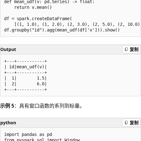
def mean_udf(v: pd.Series) -> float:

    return v.mean()

df = spark.createDataFrame(

    [(1, 1.0), (1, 2.0), (2, 3.0), (2, 5.0), (2, 10.0)]
Output
复制
+---+-----------+

| id|mean_udf(v)|

+---+-----------+

|  1|        1.5|

|  2|        6.0|

示例 5
：具有窗口函数的系列到标量。
python
复制
import pandas as pd

from pyspark.sql import Window
