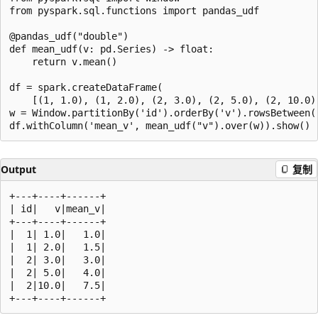
from pyspark.sql.functions import pandas_udf

@pandas_udf("double")

def mean_udf(v: pd.Series) -> float:

    return v.mean()

df = spark.createDataFrame(

    [(1, 1.0), (1, 2.0), (2, 3.0), (2, 5.0), (2, 10.0)]
w = Window.partitionBy('id').orderBy('v').rowsBetween(-
Output
复制
+---+----+------+

| id|   v|mean_v|

+---+----+------+

|  1| 1.0|   1.0|

|  1| 2.0|   1.5|

|  2| 3.0|   3.0|

|  2| 5.0|   4.0|

|  2|10.0|   7.5|
