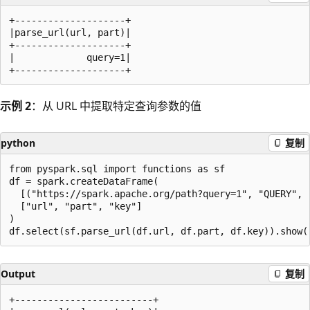
+--------------------+

|parse_url(url, part)|

+--------------------+

|             query=1|

示例 2
：从 URL 中提取特定查询参数的值
python
复制
from pyspark.sql import functions as sf

df = spark.createDataFrame(

  [("https://spark.apache.org/path?query=1", "QUERY", "
  ["url", "part", "key"]

)

Output
复制
+-------------------------+
