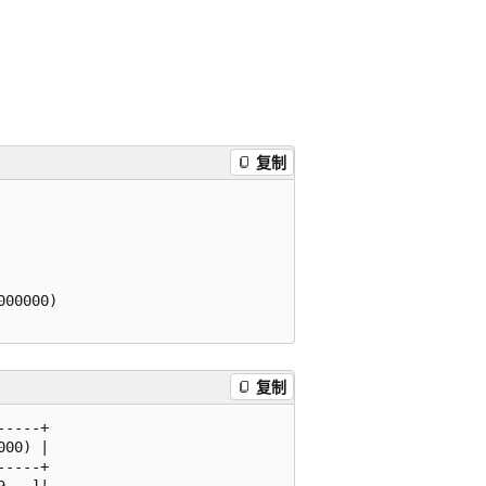
复制
00000)

复制
----+

00) |

----+

...]|
