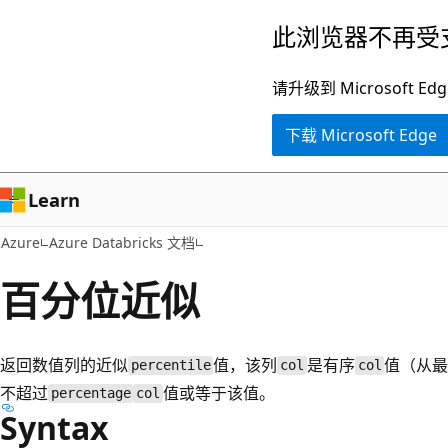
跳
此浏览器不再受
至
主
请升级到 Microsof
要
下载 Microsoft Edge
内
容
Learn
Azure
Azure Databricks 文档
百分位近似
返回数值列的近似
值，该列
是有序
值（从
percentile
col
col
不超过
值或等于该值。
percentage
col
Syntax