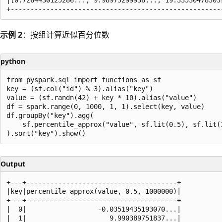
示例 2
：按组计算近似百分位数
python
from pyspark.sql import functions as sf

key = (sf.col("id") % 3).alias("key")

value = (sf.randn(42) + key * 10).alias("value")

df = spark.range(0, 1000, 1, 1).select(key, value)

df.groupBy("key").agg(

    sf.percentile_approx("value", sf.lit(0.5), sf.lit(1
Output
+---+--------------------------------------+

|key|percentile_approx(value, 0.5, 1000000)|

+---+--------------------------------------+

|  0|                  -0.03519435193070...|

|  1|                     9.990389751837...|
