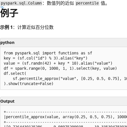
：数值列的近似
值。
pyspark.sql.Column
percentile
例子
示例 1
：计算近似百分位数
python
from pyspark.sql import functions as sf

key = (sf.col("id") % 3).alias("key")

value = (sf.randn(42) + key * 10).alias("value")

df = spark.range(0, 1000, 1, 1).select(key, value)

df.select(

    sf.percentile_approx("value", [0.25, 0.5, 0.75], 10
Output
+------------------------------------------------------
|percentile_approx(value, array(0.25, 0.5, 0.75), 10000
+------------------------------------------------------
|[0.7264430125286..., 9.98975299938..., 19.335304783039