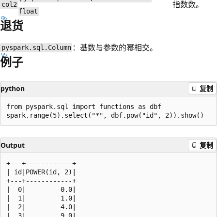
指数数。
col2
float
退货
：基数与参数的幂相交。
pyspark.sql.Column
例子
python
复制
from pyspark.sql import functions as dbf

Output
复制
+---+------------+

| id|POWER(id, 2)|

+---+------------+

|  0|         0.0|

|  1|         1.0|

|  2|         4.0|

|  3|         9.0|
