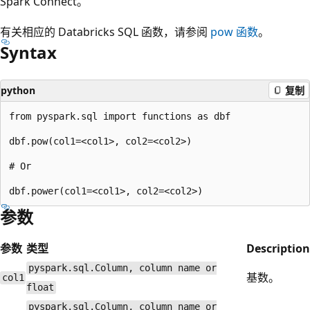
Spark Connect。
有关相应的 Databricks SQL 函数，请参阅
pow
函数
。
Syntax
python
复制
from pyspark.sql import functions as dbf

dbf.pow(col1=<col1>, col2=<col2>)

# Or

参数
参数
类型
Description
pyspark.sql.Column, column name or
基数。
col1
float
pyspark.sql.Column, column name or