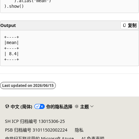
    ).alias("mean")

Output
复制
+----+

|mean|

+----+

| 8.4|

阅
读
Last updated on
2026/06/15
模
式
已
中文 (简体)
你的隐私选择
主题
禁
SH ICP 归档编号 13015306-25
用
PSB 归档编号 31011502002224
隐私
由世纪互联运营的 Microsoft Azure
AI 免责声明