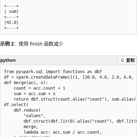
+----+

| sum|

+----+

|42.0|

示例 2
：使用 finish 函数减少
python
复制
from pyspark.sql import functions as dbf

df = spark.createDataFrame([(1, [20.0, 4.0, 2.0, 6.0, 1
def merge(acc, x):

    count = acc.count + 1

    sum = acc.sum + x

    return dbf.struct(count.alias("count"), sum.alias("
df.select(

    dbf.reduce(

        "values",

        dbf.struct(dbf.lit(0).alias("count"), dbf.lit(0
        merge,

        lambda acc: acc.sum / acc.count,
