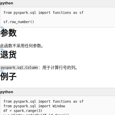
python
from pyspark.sql import functions as sf

参数
此函数不采用任何参数。
退货
：用于计算行号的列。
pyspark.sql.Column
例子
python
from pyspark.sql import functions as sf

from pyspark.sql import Window

df = spark.range(3)
