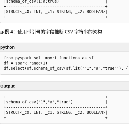
|schema_of_csv(1;a;true)                    |

+-------------------------------------------+

|STRUCT<_c0: INT, _c1: STRING, _c2: BOOLEAN>|

示例 4
：使用带引号的字段推断 CSV 字符串的架构
python
from pyspark.sql import functions as sf

df = spark.range(1)

Output
+-------------------------------------------+

|schema_of_csv("1","a","true")              |

+-------------------------------------------+

|STRUCT<_c0: INT, _c1: STRING, _c2: BOOLEAN>|

阅