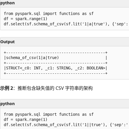
python
from pyspark.sql import functions as sf

df = spark.range(1)

Output
+-------------------------------------------+

|schema_of_csv(1|a|true)                    |

+-------------------------------------------+

|STRUCT<_c0: INT, _c1: STRING, _c2: BOOLEAN>|

示例 2
：推断包含缺失值的 CSV 字符串的架构
python
from pyspark.sql import functions as sf

df = spark.range(1)
