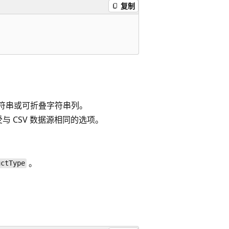
复制
V 字符串或可折叠字符串列。
与 CSV 数据源相同的选项。
。
uctType