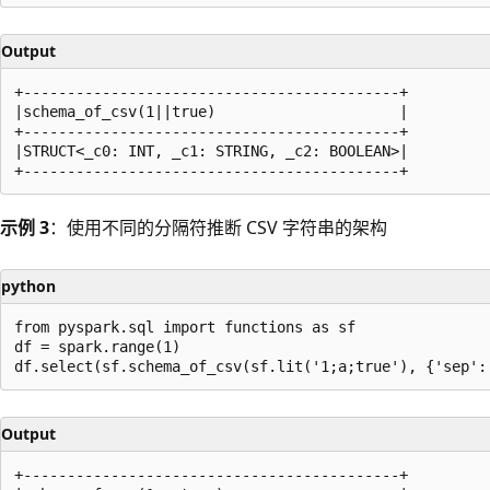
Output
+-------------------------------------------+

|schema_of_csv(1||true)                     |

+-------------------------------------------+

|STRUCT<_c0: INT, _c1: STRING, _c2: BOOLEAN>|

示例 3
：使用不同的分隔符推断 CSV 字符串的架构
python
from pyspark.sql import functions as sf

df = spark.range(1)

Output
+-------------------------------------------+
