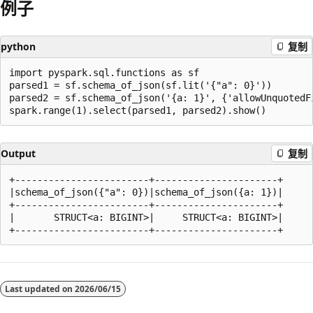
例子
python
复制
import pyspark.sql.functions as sf

parsed1 = sf.schema_of_json(sf.lit('{"a": 0}'))

parsed2 = sf.schema_of_json('{a: 1}', {'allowUnquotedFi
Output
复制
+------------------------+----------------------+

|schema_of_json({"a": 0})|schema_of_json({a: 1})|

+------------------------+----------------------+

|       STRUCT<a: BIGINT>|     STRUCT<a: BIGINT>|

阅
读
Last updated on
2026/06/15
模
式