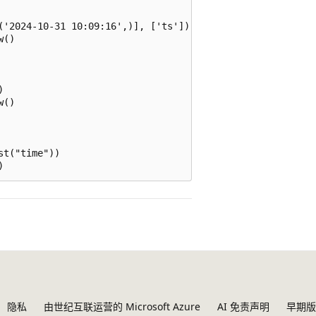
('2024-10-31 10:09:16',)], ['ts'])

()



()

t("time"))

隐私
由世纪互联运营的 Microsoft Azure
AI 免责声明
早期版