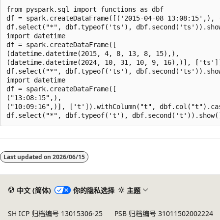
from pyspark.sql import functions as dbf

df = spark.createDataFrame([('2015-04-08 13:08:15',), 
df.select("*", dbf.typeof('ts'), dbf.second('ts')).show
import datetime

df = spark.createDataFrame([

(datetime.datetime(2015, 4, 8, 13, 8, 15),),

(datetime.datetime(2024, 10, 31, 10, 9, 16),)], ['ts'])
df.select("*", dbf.typeof('ts'), dbf.second('ts')).show
import datetime

df = spark.createDataFrame([

("13:08:15",),

("10:09:16",)], ['t']).withColumn("t", dbf.col("t").cas
阅
读
Last updated on
2026/06/15
模
式
已
中文 (简体)
你的隐私选择
主题
禁
SH ICP 归档编号 13015306-25
PSB 归档编号 31011502002224
用