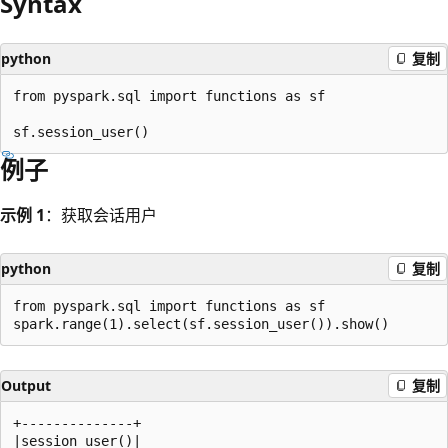
Syntax
python
复制
from pyspark.sql import functions as sf

例子
示例 1
：获取会话用户
python
复制
from pyspark.sql import functions as sf

Output
复制
+--------------+

|session_user()|
