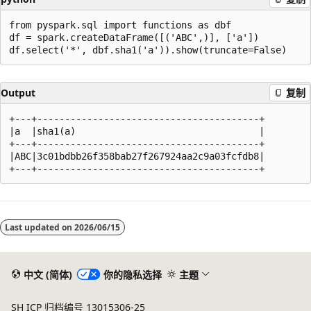
from pyspark.sql import functions as dbf

df = spark.createDataFrame([('ABC',)], ['a'])

Output
复制
+---+----------------------------------------+

|a  |sha1(a)                                 |

+---+----------------------------------------+

|ABC|3c01bdbb26f358bab27f267924aa2c9a03fcfdb8|

阅
读
Last updated on
2026/06/15
模
式
已
中文 (简体)
你的隐私选择
主题
禁
SH ICP 归档编号 13015306-25
用