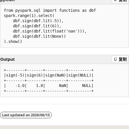
from pyspark.sql import functions as dbf

spark.range(1).select(

    dbf.sign(dbf.lit(-5)),

    dbf.sign(dbf.lit(6)),

    dbf.sign(dbf.lit(float('nan'))),

    dbf.sign(dbf.lit(None))

Output
复制
+--------+-------+---------+----------+

|sign(-5)|sign(6)|sign(NaN)|sign(NULL)|

+--------+-------+---------+----------+

|    -1.0|    1.0|      NaN|      NULL|

阅
读
Last updated on
2026/06/15
模
式