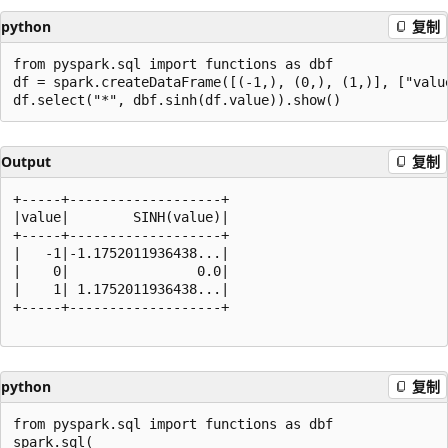
python
复制
from pyspark.sql import functions as dbf

df = spark.createDataFrame([(-1,), (0,), (1,)], ["value
Output
复制
+-----+-------------------+

|value|        SINH(value)|

+-----+-------------------+

|   -1|-1.1752011936438...|

|    0|                0.0|

|    1| 1.1752011936438...|

+-----+-------------------+

python
复制
from pyspark.sql import functions as dbf

spark.sql(
