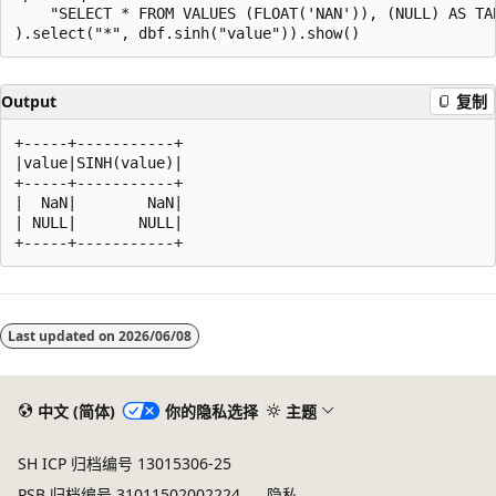
    "SELECT * FROM VALUES (FLOAT('NAN')), (NULL) AS TAB
Output
复制
+-----+-----------+

|value|SINH(value)|

+-----+-----------+

|  NaN|        NaN|

| NULL|       NULL|

阅
读
Last updated on
2026/06/08
模
式
已
中文 (简体)
你的隐私选择
主题
禁
SH ICP 归档编号 13015306-25
用
PSB 归档编号 31011502002224
隐私