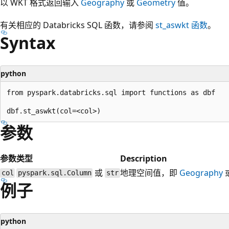
以 WKT 格式返回输入
Geography
或
Geometry
值。
有关相应的 Databricks SQL 函数，请参阅
st_aswkt
函数
。
Syntax
python
from pyspark.databricks.sql import functions as dbf

参数
参数
类型
Description
或
地理空间值，即
Geography
col
pyspark.sql.Column
str
例子
python