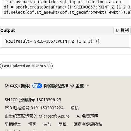
from pyspark.databricks.sql import functions as dbf

df = spark.createDataFrame([('SRID=3857;POINT Z (1 2 3)
Output
复制
阅
读
Last updated on
2026/07/30
模
式
已
中文 (简体)
你的隐私选择
主题
禁
SH ICP 归档编号 13015306-25
用
PSB 归档编号 31011502002224
隐私
由世纪互联运营的 Microsoft Azure
AI 免责声明
早期版本
博客
参与
隐私
消费者健康隐私