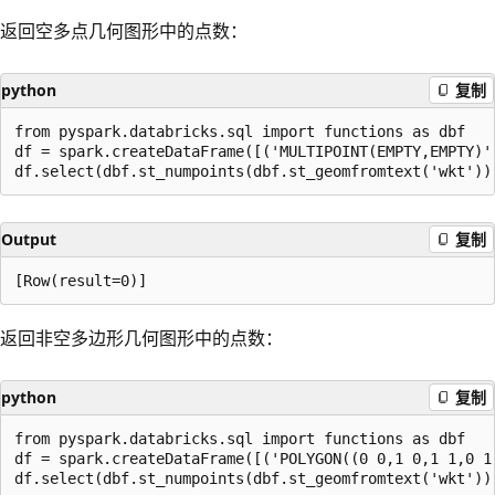
返回空多点几何图形中的点数：
python
复制
from pyspark.databricks.sql import functions as dbf

df = spark.createDataFrame([('MULTIPOINT(EMPTY,EMPTY)',
Output
复制
返回非空多边形几何图形中的点数：
python
复制
from pyspark.databricks.sql import functions as dbf

df = spark.createDataFrame([('POLYGON((0 0,1 0,1 1,0 1,