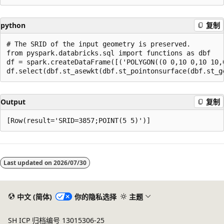
python
复制
# The SRID of the input geometry is preserved.

from pyspark.databricks.sql import functions as dbf

df = spark.createDataFrame([('POLYGON((0 0,10 0,10 10,0
Output
复制
阅
读
Last updated on
2026/07/30
模
式
已
中文 (简体)
你的隐私选择
主题
禁
SH ICP 归档编号 13015306-25
用