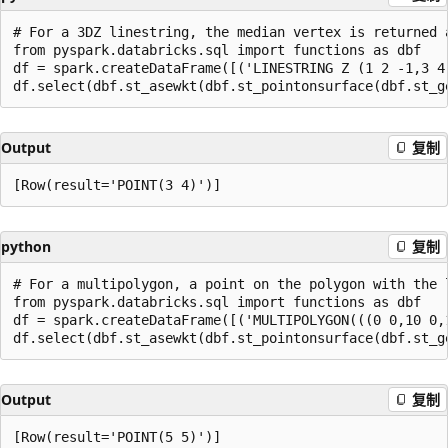
# For a 3DZ linestring, the median vertex is returned a
from pyspark.databricks.sql import functions as dbf

df = spark.createDataFrame([('LINESTRING Z (1 2 -1,3 4 
Output
复制
python
复制
# For a multipolygon, a point on the polygon with the l
from pyspark.databricks.sql import functions as dbf

df = spark.createDataFrame([('MULTIPOLYGON(((0 0,10 0,
Output
复制