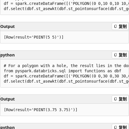
df = spark.createDataFrame([('POLYGON((0 0,10 0,10 10,0
Output
复制
python
复制
# For a polygon with a hole, the result lies in the don
from pyspark.databricks.sql import functions as dbf

df = spark.createDataFrame([('POLYGON((0 0,30 0,30 30,
Output
复制
python
复制