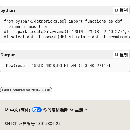
python
复制
from pyspark.databricks.sql import functions as dbf

from math import pi

df = spark.createDataFrame([('POINT ZM (3 -2 40 27)',)]
Output
复制
阅
读
Last updated on
2026/07/30
模
式
已
中文 (简体)
你的隐私选择
主题
禁
SH ICP 归档编号 13015306-25
用