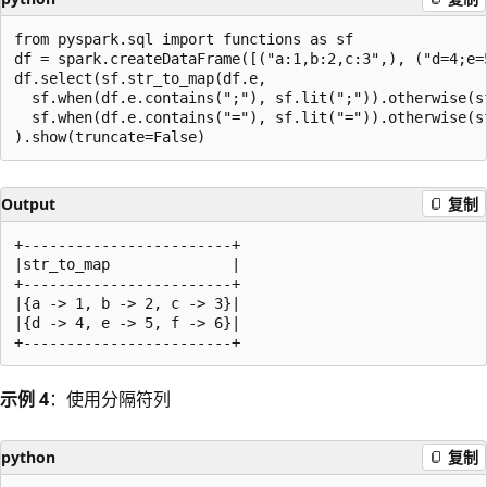
from pyspark.sql import functions as sf

df = spark.createDataFrame([("a:1,b:2,c:3",), ("d=4;e=5
df.select(sf.str_to_map(df.e,

  sf.when(df.e.contains(";"), sf.lit(";")).otherwise(sf
  sf.when(df.e.contains("="), sf.lit("=")).otherwise(sf
Output
复制
+------------------------+

|str_to_map              |

+------------------------+

|{a -> 1, b -> 2, c -> 3}|

|{d -> 4, e -> 5, f -> 6}|

示例 4
：使用分隔符列
python
复制