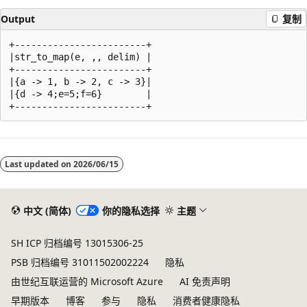
Output
复制
+------------------------+

|str_to_map(e, ,, delim) |

+------------------------+

|{a -> 1, b -> 2, c -> 3}|

|{d -> 4;e=5;f=6}        |

阅
读
Last updated on
2026/06/15
模
式
已
中文 (简体)
你的隐私选择
主题
禁
SH ICP 归档编号 13015306-25
用
PSB 归档编号 31011502002224
隐私
由世纪互联运营的 Microsoft Azure
AI 免责声明
早期版本
博客
参与
隐私
消费者健康隐私