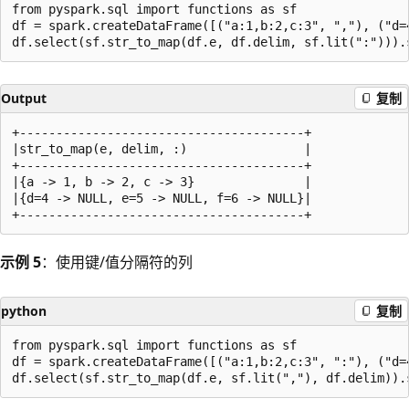
from pyspark.sql import functions as sf

df = spark.createDataFrame([("a:1,b:2,c:3", ","), ("d=
Output
复制
+---------------------------------------+

|str_to_map(e, delim, :)                |

+---------------------------------------+

|{a -> 1, b -> 2, c -> 3}               |

|{d=4 -> NULL, e=5 -> NULL, f=6 -> NULL}|

示例 5
：使用键/值分隔符的列
python
复制
from pyspark.sql import functions as sf

df = spark.createDataFrame([("a:1,b:2,c:3", ":"), ("d=