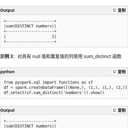
Output
复制
+---------------------+

|sum(DISTINCT numbers)|

+---------------------+

|                    1|

示例 3
：对具有 null 值和重复值的列使用 sum_distinct 函数
python
复制
from pyspark.sql import functions as sf

df = spark.createDataFrame([(None,), (1,), (1,), (2,)],
Output
复制
+---------------------+

|sum(DISTINCT numbers)|
