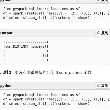
from pyspark.sql import functions as sf

df = spark.createDataFrame([(1,), (2,), (3,), (4,)], ["
Output
复制
+---------------------+

|sum(DISTINCT numbers)|

+---------------------+

|                   10|

示例 2
：对没有非重复值的列使用 sum_distinct 函数
python
复制
from pyspark.sql import functions as sf

df = spark.createDataFrame([(1,), (1,), (1,), (1,)], ["