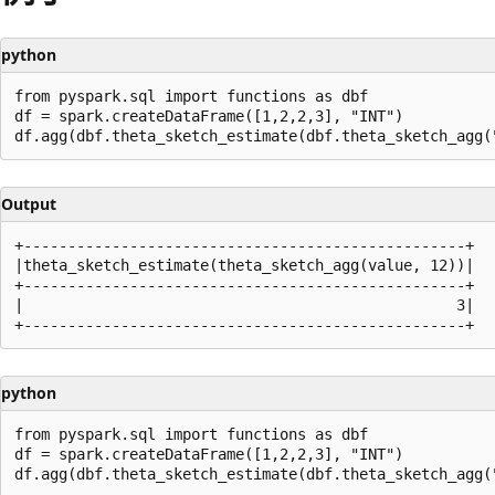
python
from pyspark.sql import functions as dbf

df = spark.createDataFrame([1,2,2,3], "INT")

Output
+--------------------------------------------------+

|theta_sketch_estimate(theta_sketch_agg(value, 12))|

+--------------------------------------------------+

|                                                 3|

python
from pyspark.sql import functions as dbf

df = spark.createDataFrame([1,2,2,3], "INT")
