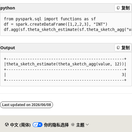
python
复制
from pyspark.sql import functions as sf

df = spark.createDataFrame([1,2,2,3], "INT")

Output
复制
+--------------------------------------------------+

|theta_sketch_estimate(theta_sketch_agg(value, 12))|

+--------------------------------------------------+

|                                                 3|

阅
读
Last updated on
2026/06/08
模
式
已
中文 (简体)
你的隐私选择
主题
禁