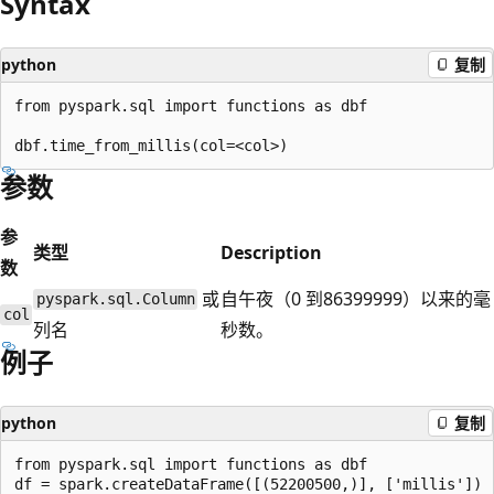
Syntax
python
复制
from pyspark.sql import functions as dbf

参数
参
类型
Description
数
或
自午夜（0 到86399999）以来的毫
pyspark.sql.Column
col
列名
秒数。
例子
python
复制
from pyspark.sql import functions as dbf

df = spark.createDataFrame([(52200500,)], ['millis'])
