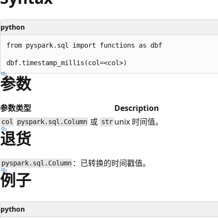
python
from pyspark.sql import functions as dbf

参数
参数
类型
Description
或
unix 时间值。
col
pyspark.sql.Column
str
退货
：已转换的时间戳值。
pyspark.sql.Column
例子
python