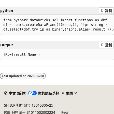
python
复制
from pyspark.databricks.sql import functions as dbf

df = spark.createDataFrame([(None,)], 'ip: string')

Output
复制
阅
读
Last updated on
2026/06/08
模
式
已
中文 (简体)
你的隐私选择
主题
禁
SH ICP 归档编号 13015306-25
用
PSB 归档编号 31011502002224
隐私