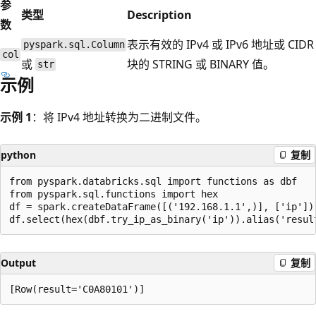
参
类型
Description
数
表示有效的 IPv4 或 IPv6 地址或 CIDR
pyspark.sql.Column
col
或
块的 STRING 或 BINARY 值。
str
示例
示例 1
：将 IPv4 地址转换为二进制文件。
python
复制
from pyspark.databricks.sql import functions as dbf

from pyspark.sql.functions import hex

df = spark.createDataFrame([('192.168.1.1',)], ['ip'])

Output
复制