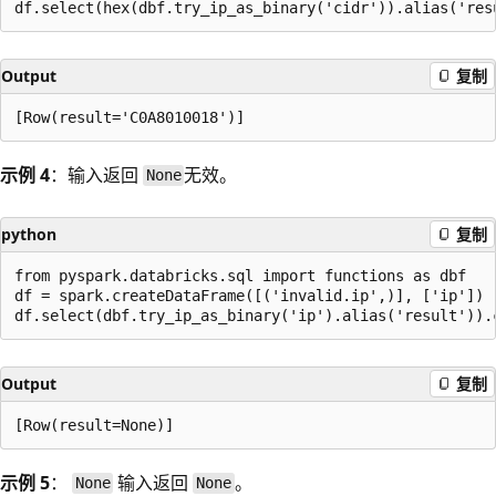
Output
复制
示例 4
：输入返回
无效。
None
python
复制
from pyspark.databricks.sql import functions as dbf

df = spark.createDataFrame([('invalid.ip',)], ['ip'])

Output
复制
示例 5
：
输入返回
。
None
None