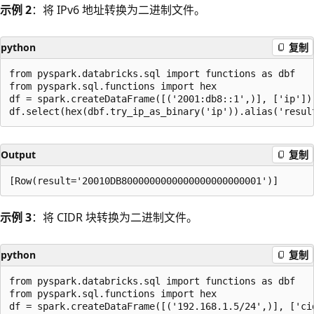
示例 2
：将 IPv6 地址转换为二进制文件。
python
复制
from pyspark.databricks.sql import functions as dbf

from pyspark.sql.functions import hex

df = spark.createDataFrame([('2001:db8::1',)], ['ip'])

Output
复制
示例 3
：将 CIDR 块转换为二进制文件。
python
复制
from pyspark.databricks.sql import functions as dbf

from pyspark.sql.functions import hex

df = spark.createDataFrame([('192.168.1.5/24',)], ['cid