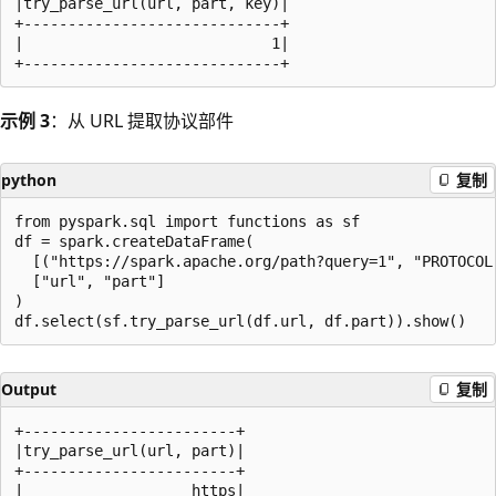
|try_parse_url(url, part, key)|

+-----------------------------+

|                            1|

示例 3
：从 URL 提取协议部件
python
复制
from pyspark.sql import functions as sf

df = spark.createDataFrame(

  [("https://spark.apache.org/path?query=1", "PROTOCOL"
  ["url", "part"]

)

Output
复制
+------------------------+

|try_parse_url(url, part)|

+------------------------+

|                   https|
