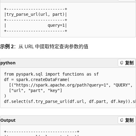
+------------------------+

|try_parse_url(url, part)|

+------------------------+

|                 query=1|

示例 2
：从 URL 中提取特定查询参数的值
python
复制
from pyspark.sql import functions as sf

df = spark.createDataFrame(

  [("https://spark.apache.org/path?query=1", "QUERY", "
  ["url", "part", "key"]

)

Output
复制
+-----------------------------+
