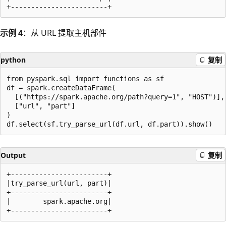
示例 4
：从 URL 提取主机部件
python
复制
from pyspark.sql import functions as sf

df = spark.createDataFrame(

  [("https://spark.apache.org/path?query=1", "HOST")],

  ["url", "part"]

)

Output
复制
+------------------------+

|try_parse_url(url, part)|

+------------------------+

|        spark.apache.org|
