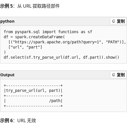
示例 5
：从 URL 提取路径部件
python
复制
from pyspark.sql import functions as sf

df = spark.createDataFrame(

  [("https://spark.apache.org/path?query=1", "PATH")],

  ["url", "part"]

)

Output
复制
+------------------------+

|try_parse_url(url, part)|

+------------------------+

|                   /path|

示例 6
：URL 无效