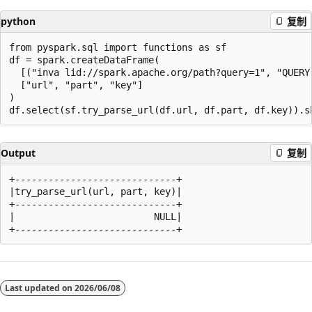
python
复制
from pyspark.sql import functions as sf

df = spark.createDataFrame(

  [("inva lid://spark.apache.org/path?query=1", "QUERY"
  ["url", "part", "key"]

)

Output
复制
+-----------------------------+

|try_parse_url(url, part, key)|

+-----------------------------+

|                         NULL|

阅
读
Last updated on
2026/06/08
模
式