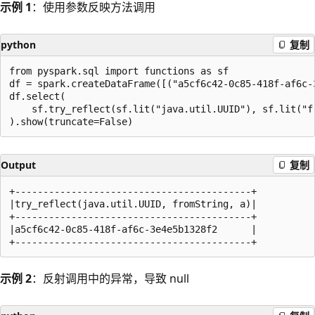
示例 1
：使用参数反映方法调用
python
复制
from pyspark.sql import functions as sf

df = spark.createDataFrame([("a5cf6c42-0c85-418f-af6c-3
df.select(

    sf.try_reflect(sf.lit("java.util.UUID"), sf.lit("fr
Output
复制
+------------------------------------------+

|try_reflect(java.util.UUID, fromString, a)|

+------------------------------------------+

|a5cf6c42-0c85-418f-af6c-3e4e5b1328f2      |

示例 2
：反射调用中的异常，导致 null