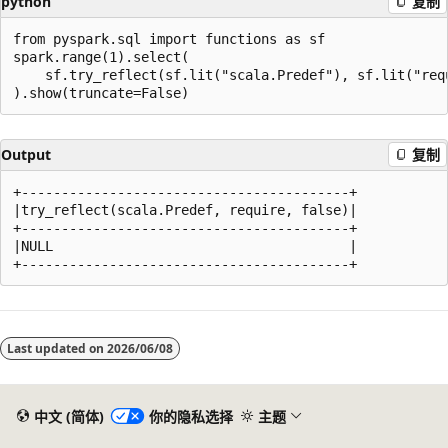
python
复制
from pyspark.sql import functions as sf

spark.range(1).select(

    sf.try_reflect(sf.lit("scala.Predef"), sf.lit("requ
Output
复制
+-----------------------------------------+

|try_reflect(scala.Predef, require, false)|

+-----------------------------------------+

|NULL                                     |

阅
读
Last updated on
2026/06/08
模
式
已
中文 (简体)
你的隐私选择
主题
禁