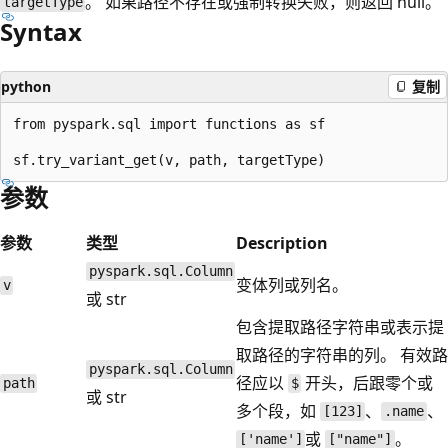
。 如果路径不存在或强制转换失败，则返回 null。
targetType
Syntax
python
复制
from pyspark.sql import functions as sf

参数
参数
类型
Description
pyspark.sql.Column
变体列或列名。
v
或 str
包含提取路径字符串或表示提
取路径的字符串的列。 有效路
pyspark.sql.Column
径应以
开头，后跟零个或
path
$
或 str
多个段，如
、
、
[123]
.name
或
。
['name']
["name"]