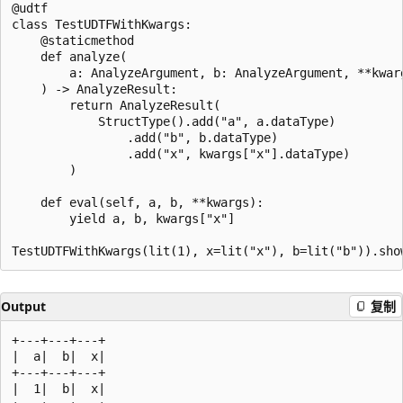
@udtf

class TestUDTFWithKwargs:

    @staticmethod

    def analyze(

        a: AnalyzeArgument, b: AnalyzeArgument, **kwarg
    ) -> AnalyzeResult:

        return AnalyzeResult(

            StructType().add("a", a.dataType)

                .add("b", b.dataType)

                .add("x", kwargs["x"].dataType)

        )

    def eval(self, a, b, **kwargs):

        yield a, b, kwargs["x"]

Output
复制
+---+---+---+

|  a|  b|  x|

+---+---+---+

|  1|  b|  x|
