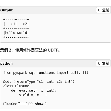
Output
复制
+-----+-----+

|   c1|   c2|

+-----+-----+

|hello|world|

示例 2
：使用修饰器语法的 UDTF。
python
复制
from pyspark.sql.functions import udtf, lit

@udtf(returnType="c1: int, c2: int")

class PlusOne:

    def eval(self, x: int):

        yield x, x + 1
