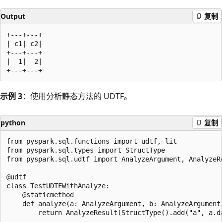
Output
复制
+---+---+

| c1| c2|

+---+---+

|  1|  2|

示例 3
：使用分析静态方法的 UDTF。
python
复制
from pyspark.sql.functions import udtf, lit

from pyspark.sql.types import StructType

from pyspark.sql.udtf import AnalyzeArgument, AnalyzeRe
@udtf

class TestUDTFWithAnalyze:

    @staticmethod

    def analyze(a: AnalyzeArgument, b: AnalyzeArgument)
        return AnalyzeResult(StructType().add("a", a.da