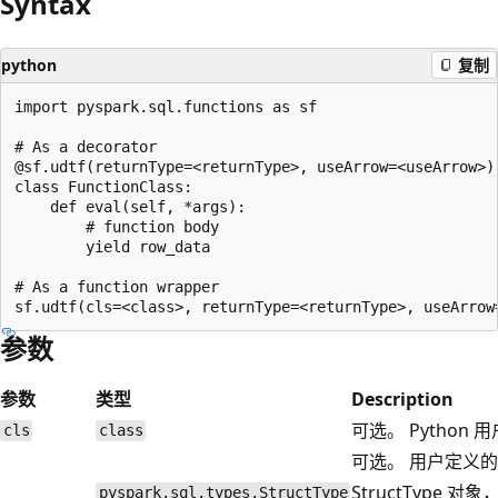
Syntax
python
复制
import pyspark.sql.functions as sf

# As a decorator

@sf.udtf(returnType=<returnType>, useArrow=<useArrow>)

class FunctionClass:

    def eval(self, *args):

        # function body

        yield row_data

# As a function wrapper

参数
参数
类型
Description
可选。 Pytho
cls
class
可选。 用户定义
StructType 
pyspark.sql.types.StructType