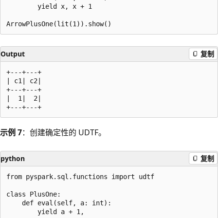
        yield x, x + 1

Output
复制
+---+---+

| c1| c2|

+---+---+

|  1|  2|

示例 7
：创建确定性的 UDTF。
python
复制
from pyspark.sql.functions import udtf

class PlusOne:

    def eval(self, a: int):

        yield a + 1,
