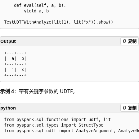
    def eval(self, a, b):

        yield a, b

Output
复制
+---+---+

|  a|  b|

+---+---+

|  1|  x|

示例 4
：带有关键字参数的 UDTF。
python
复制
from pyspark.sql.functions import udtf, lit

from pyspark.sql.types import StructType

from pyspark.sql.udtf import AnalyzeArgument, AnalyzeRe