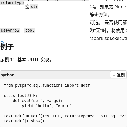
returnType
或
串。 如果为 No
str
静态方法。
可选。 是否使用箭
为“无”时，将使用 S
useArrow
bool
“spark.sql.execu
例子
示例 1
：基本 UDTF 实现。
python
复制
from pyspark.sql.functions import udtf

class TestUDTF:

    def eval(self, *args):

        yield "hello", "world"

test_udtf = udtf(TestUDTF, returnType="c1: string, c2: 