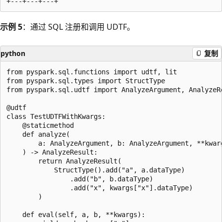
示例 5
：通过 SQL 注册和调用 UDTF。
python
复制
from pyspark.sql.functions import udtf, lit

from pyspark.sql.types import StructType

from pyspark.sql.udtf import AnalyzeArgument, AnalyzeRe
@udtf

class TestUDTFWithKwargs:

    @staticmethod

    def analyze(

        a: AnalyzeArgument, b: AnalyzeArgument, **kwarg
    ) -> AnalyzeResult:

        return AnalyzeResult(

            StructType().add("a", a.dataType)

                .add("b", b.dataType)

                .add("x", kwargs["x"].dataType)

        )

    def eval(self, a, b, **kwargs):
