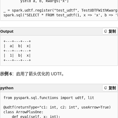
        yield a, b, kwargs["x"]

_ = spark.udtf.register("test_udtf", TestUDTFWithKwargs
Output
复制
+---+---+---+

|  a|  b|  x|

+---+---+---+

|  1|  b|  x|

示例 6
：启用了箭头优化的 UDTF。
python
复制
from pyspark.sql.functions import udtf, lit

@udtf(returnType="c1: int, c2: int", useArrow=True)

class ArrowPlusOne:

    def eval(self, x: int):
