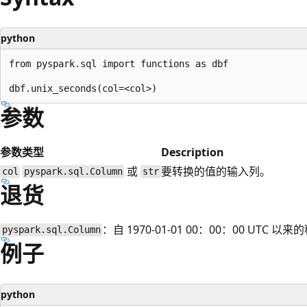
python
from pyspark.sql import functions as dbf

参数
参数
类型
Description
或
要转换的值的输入列。
col
pyspark.sql.Column
str
退货
：自 1970-01-01 00：00：00 UTC 以
pyspark.sql.Column
例子
python