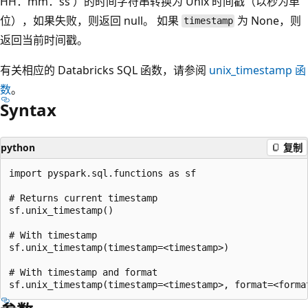
HH：mm：ss'）的时间字符串转换为 Unix 时间戳（以秒为单
位），如果失败，则返回 null。 如果
为 None，则
timestamp
返回当前时间戳。
有关相应的 Databricks SQL 函数，请参阅
unix_timestamp
函
数
。
Syntax
python
复制
import pyspark.sql.functions as sf

# Returns current timestamp

sf.unix_timestamp()

# With timestamp

sf.unix_timestamp(timestamp=<timestamp>)

# With timestamp and format
