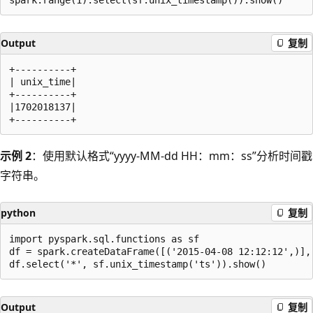
Output
复制
+----------+

| unix_time|

+----------+

|1702018137|

示例 2
：使用默认格式“yyyy-MM-dd HH：mm：ss”分析时间戳
字符串。
python
复制
import pyspark.sql.functions as sf

df = spark.createDataFrame([('2015-04-08 12:12:12',)], 
Output
复制