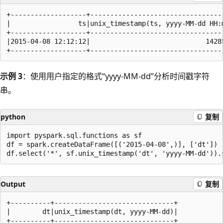
+-------------------+----------------------------------
|                 ts|unix_timestamp(ts, yyyy-MM-dd HH:m
+-------------------+----------------------------------
|2015-04-08 12:12:12|                             14285
示例 3
：使用用户指定的格式“yyyy-MM-dd”分析时间戳字符
串。
python
复制
import pyspark.sql.functions as sf

df = spark.createDataFrame([('2015-04-08',)], ['dt'])

Output
复制
+----------+------------------------------+

|        dt|unix_timestamp(dt, yyyy-MM-dd)|

+----------+------------------------------+
