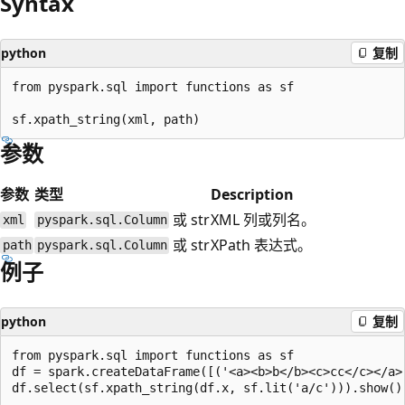
Syntax
python
复制
from pyspark.sql import functions as sf

参数
参数
类型
Description
或 str
XML 列或列名。
xml
pyspark.sql.Column
或 str
XPath 表达式。
path
pyspark.sql.Column
例子
python
复制
from pyspark.sql import functions as sf

df = spark.createDataFrame([('<a><b>b</b><c>cc</c></a>'