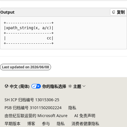
Output
复制
+--------------------+

|xpath_string(x, a/c)|

+--------------------+

|                  cc|

阅
读
Last updated on
2026/06/08
模
式
已
中文 (简体)
你的隐私选择
主题
禁
SH ICP 归档编号 13015306-25
用
PSB 归档编号 31011502002224
隐私
由世纪互联运营的 Microsoft Azure
AI 免责声明
早期版本
博客
参与
隐私
消费者健康隐私