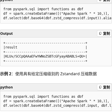
from pyspark.sql import functions as dbf

df = spark.createDataFrame([("Apache Spark " * 10,)], [
Output
复制
+----------------------------------------+

|result                                  |

+----------------------------------------+

|KLUv/SCCpQAAaEFwYWNoZSBTcGFyayABABLS+QU=|

示例 2
：使用具有给定压缩级别的 Zstandard 压缩数据
python
复制
from pyspark.sql import functions as dbf

df = spark.createDataFrame([("Apache Spark " * 10,)], [