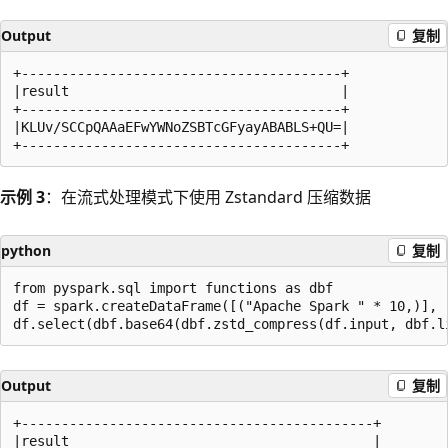
Output
复制
+----------------------------------------+

|result                                  |

+----------------------------------------+

|KLUv/SCCpQAAaEFwYWNoZSBTcGFyayABABLS+QU=|

示例 3
：在流式处理模式下使用 Zstandard 压缩数据
python
复制
from pyspark.sql import functions as dbf

df = spark.createDataFrame([("Apache Spark " * 10,)], [
Output
复制
+--------------------------------------------+

|result                                      |
