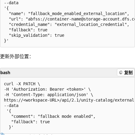
--data

'{

  "name": "fallback_mode_enabled_external_location",

  "url": "abfss://container-name@storage-account.dfs.c
  "credential_name": "external_location_credential",

  "fallback": true

  "skip_validation": true

更新外部位置：
bash
复制
curl -X PATCH \

-H 'Authorization: Bearer <token>' \

-H 'Content-Type: application/json' \

https://<workspace-URL>/api/2.1/unity-catalog/external
--data

 '{

   "comment": "fallback mode enabled",

   "fallback": true
