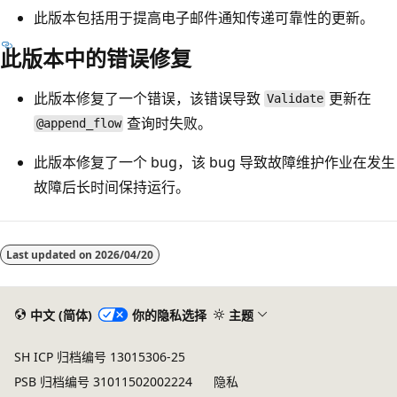
此版本包括用于提高电子邮件通知传递可靠性的更新。
此版本中的错误修复
此版本修复了一个错误，该错误导致
更新在
Validate
查询时失败。
@append_flow
此版本修复了一个 bug，该 bug 导致故障维护作业在发生
故障后长时间保持运行。
阅
读
Last updated on
2026/04/20
模
式
中文 (简体)
你的隐私选择
主题
已
禁
SH ICP 归档编号 13015306-25
用
PSB 归档编号 31011502002224
隐私