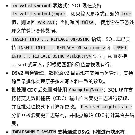
表达式
：SQL 现在支持
is_valid_variant
，如果输入是格式正确的
is_valid_variant(expr)
true
值，则返回
；否则返回
。 使用它在下游处
VARIANT
false
理之前验证变体数据。
语法
：SQL 现已支
INSERT INTO ... REPLACE ON/USING
持
和
INSERT INTO ... REPLACE ON <columns>
INSERT
语法，从而支持
INTO ... REPLACE USING <subquery>
upsert 式写入，即根据匹配的列值替换现有行。
DSv2 事务管理
：数据源 v2 目录现在支持事务管理，支持
跨目录操作实现原子多表写入和一致的读取。
批处理 CDC 后处理时使用
：SQL 现在支
ChangelogTable
持将变更数据捕获（CDC）输出作为变更日志进行读取，
并在批处理模式下计算净更改。
ResolveChangelogTable
分析器校验变更日志架构，并根据原始 CDC 行计算合并结
果。
支持通过 DSv2 下推进行块采样
：
TABLESAMPLE SYSTEM