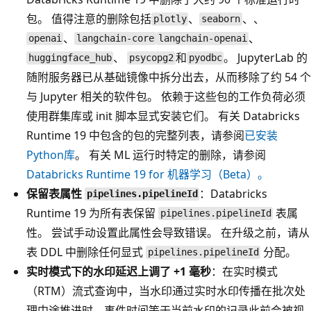
包。 值得注意的删除包括
、
、、
plotly
seaborn
、
、
openai
langchain-core
langchain-openai
、
和
。 JupyterLab 的
huggingface_hub
psycopg2
pyodbc
随附服务器已从基础镜像中拆分出去，从而移除了约 54 个
与 Jupyter 相关的软件包。 依赖于这些包的工作负荷必须
使用群集库或 init 脚本显式安装它们。 有关 Databricks
Runtime 19 中包含的包的完整列表，请参阅
已安装
Python库
。 有关 ML 运行时特定的删除，请参阅
Databricks Runtime 19 for 机器学习（Beta）。
保留表属性
：Databricks
pipelines.pipelineId
Runtime 19 为所有表保留
表属
pipelines.pipelineId
性。 尝试手动设置此属性会导致错误。 在升级之前，请从
表 DDL 中删除任何显式
分配。
pipelines.pipelineId
实时模式下的水印延迟上调了 +1 毫秒
：在实时模式
（RTM）流式查询中，当水印通过实时水印传播在批次处
理中途推进时，事件时间等于当前水印的记录此前会被视