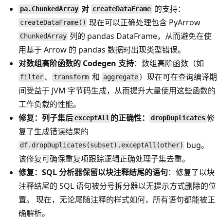
对
的支持：
pa.ChunkedArray
createDataFrame
现在可以正确处理包含 PyArrow
createDataFrame()
列的 pandas DataFrame，从而避免在使
ChunkedArray
用基于 Arrow 的 pandas 数据时出现类型错误。
对数组高阶函数的 Codegen 支持
：数组高阶函数（如
、
和
）现在可在查询编译期
filter
transform
aggregate
间受益于 JVM 字节码生成，从而提升大量使用这些函数的
工作负载的性能。
修复：列子集后
的正确性：
修
exceptAll
dropDuplicates
复了生成错误结果的
bug。
df.dropDuplicates(subset).exceptAll(other)
该修复可确保重复项跟踪逻辑正确处理子集去重。
修复：SQL 分析器保留以块注释结尾的语句
：修复了以块
注释结尾的 SQL 语句被分号拆分器以无提示方式删除的位
置。 现在，无论尾随注释的样式如何，所有语句都能被正
确解析。