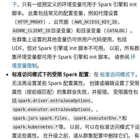
下
，只有一组预定义的环境变量可用于 Spark 引擎和 init
脚本。 此集包括常见的配置变量，例如代理设置
（
）、云凭据（
、
HTTP_PROXY
AWS_ACCESS_KEY_ID
目录变量）和目录变量（
）。
AZURE_CLIENT_ID
CATALOG
在群集上设置的其他变量仍可供用户代码使用，包括
UDF，但对 Spark 引擎或 init 脚本不可用。 以前，所有群
集环境变量都可用于 Spark 引擎和 init 脚本。 请参阅
环
境变量限制
。
标准访问模式下的受限 Spark 配置
：在
标准访问模式下
，
无法再设置某些 Spark 配置属性。 创建或编辑设置了受限
属性（按前缀匹配）的集群会失败，并报错。 受限属性包
括
、
spark.driver.extraJavaOptions
、、
spark.executor.extraJavaOptions
、
和
spark.jars
spark.files
spark.executorEnv.*
等。 以前，可以在标准访问模式下设
spark.kubernetes.*
置这些属性。 在升级之前，请从群集配置中删除它们。 有