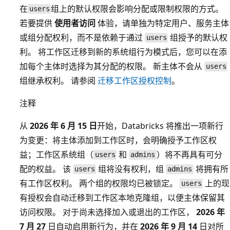
在
组上的默认权限会影响分配或限制权限的方式。
users
若要提供
使用者访问
体验，请单独为特定用户、服务主体
或组分配权利，而不是依赖于通过
组授予的默认权
users
利。 将工作区迁移到新的系统组行为模式后，您可以在添
加每个主体时选择为其分配的权限。 新主体不会从
users
组继承权利。 请参阅
迁移工作区授权控制
。
注释
从
2026 年 6 月 15 日
开始，Databricks 将推出一项新行
为变更：将主体添加到工作区时，会明确授予工作区权
益；工作区系统组（
和
）将不再具有可分
users
admins
配的权益。 该
组将没有权利，组
将拥有所
users
admins
有工作区权利。 两个组的权限均已被锁定。
上的现
users
有授权会自动迁移到工作区本地克隆组，以便主体保留其
访问权限。 对于尚未选择加入或退出的工作区，
2026 年
7 月 27
日自动启用新行为，并在
2026 年 9 月 14
日对所