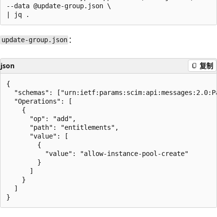
--data @update-group.json \

：
update-group.json
json
复制
{

  "schemas": ["urn:ietf:params:scim:api:messages:2.0:Pa
  "Operations": [

    {

      "op": "add",

      "path": "entitlements",

      "value": [

        {

          "value": "allow-instance-pool-create"

        }

      ]

    }

  ]
