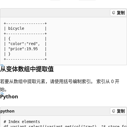
复制
+-----------------+

| bicycle         |

+-----------------+

| {               |

| "color":"red",  |

| "price":19.95   |

| }               |

从变体数组中提取值
若要从数组中提取元素，请使用括号编制索引。 索引从 0 开
始。
Python
python
复制
# Index elements
