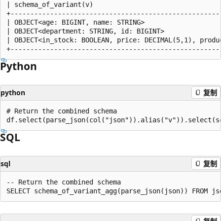
| schema_of_variant(v)                                 
+------------------------------------------------------
| OBJECT<age: BIGINT, name: STRING>                    
| OBJECT<department: STRING, id: BIGINT>               
| OBJECT<in_stock: BOOLEAN, price: DECIMAL(5,1), produc
Python
python
复制
# Return the combined schema

SQL
sql
复制
-- Return the combined schema
