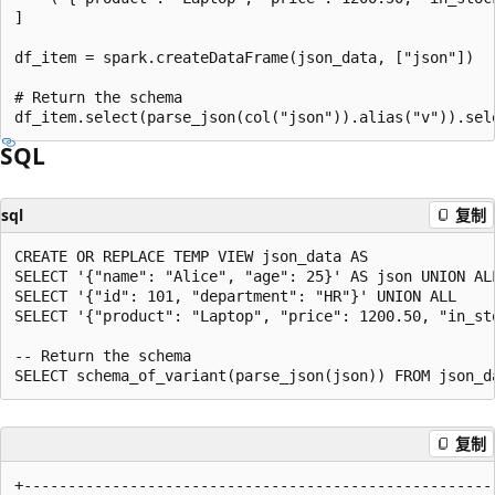
]

df_item = spark.createDataFrame(json_data, ["json"])

# Return the schema

SQL
sql
复制
CREATE OR REPLACE TEMP VIEW json_data AS

SELECT '{"name": "Alice", "age": 25}' AS json UNION ALL
SELECT '{"id": 101, "department": "HR"}' UNION ALL

SELECT '{"product": "Laptop", "price": 1200.50, "in_sto
-- Return the schema

复制
+------------------------------------------------------