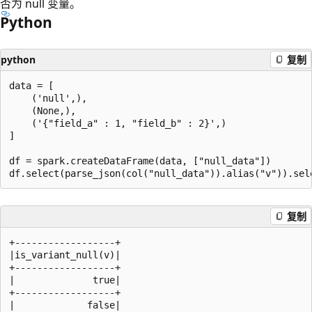
否为 null 变量。
Python
python
复制
data = [

    ('null',),

    (None,),

    ('{"field_a" : 1, "field_b" : 2}',)

]

df = spark.createDataFrame(data, ["null_data"])

复制
+------------------+

|is_variant_null(v)|

+------------------+

|              true|

+------------------+

|             false|
