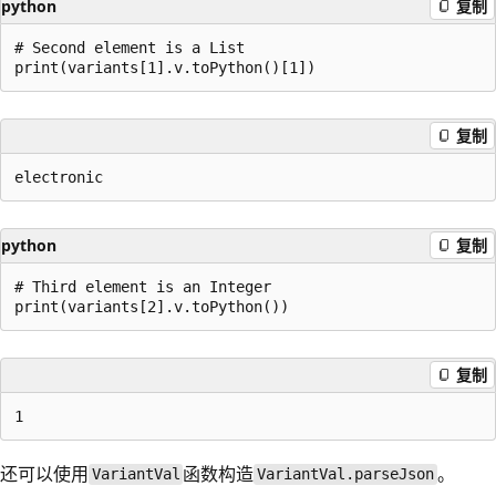
python
复制
# Second element is a List

复制
python
复制
# Third element is an Integer

复制
还可以使用
函数构造
。
VariantVal
VariantVal.parseJson