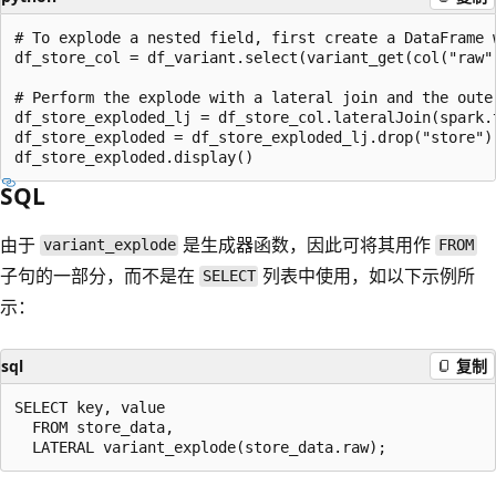
# To explode a nested field, first create a DataFrame w
df_store_col = df_variant.select(variant_get(col("raw"
# Perform the explode with a lateral join and the oute
df_store_exploded_lj = df_store_col.lateralJoin(spark.
df_store_exploded = df_store_exploded_lj.drop("store")

SQL
由于
是生成器函数，因此可将其用作
variant_explode
FROM
子句的一部分，而不是在
列表中使用，如以下示例所
SELECT
示：
sql
复制
SELECT key, value

  FROM store_data,
