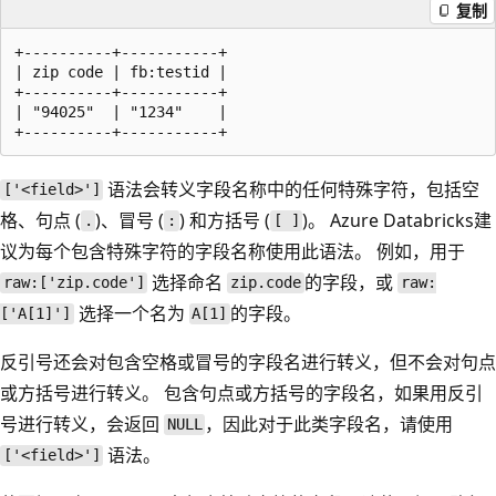
复制
+----------+-----------+

| zip code | fb:testid |

+----------+-----------+

| "94025"  | "1234"    |

语法会转义字段名称中的任何特殊字符，包括空
['<field>']
格、句点 (
)、冒号 (
) 和方括号 (
)。 Azure Databricks建
.
:
[ ]
议为每个包含特殊字符的字段名称使用此语法。 例如，用于
选择命名
的字段，或
raw:['zip.code']
zip.code
raw:
选择一个名为
的字段。
['A[1]']
A[1]
反引号还会对包含空格或冒号的字段名进行转义，但不会对句点
或方括号进行转义。 包含句点或方括号的字段名，如果用反引
号进行转义，会返回
，因此对于此类字段名，请使用
NULL
语法。
['<field>']