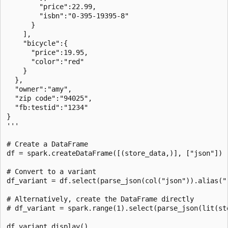
        "price":22.99,

        "isbn":"0-395-19395-8"

      }

    ],

    "bicycle":{

      "price":19.95,

      "color":"red"

    }

  },

  "owner":"amy",

  "zip code":"94025",

  "fb:testid":"1234"

}

'''

# Create a DataFrame

df = spark.createDataFrame([(store_data,)], ["json"])

# Convert to a variant

df_variant = df.select(parse_json(col("json")).alias("r
# Alternatively, create the DataFrame directly

# df_variant = spark.range(1).select(parse_json(lit(sto
df_variant.display()
