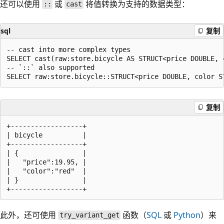
还可以使用
或
将值转换为支持的数据类型：
::
cast
sql
复制
-- cast into more complex types

SELECT cast(raw:store.bicycle AS STRUCT<price DOUBLE, 
-- `::` also supported

复制
+------------------+

| bicycle          |

+------------------+

| {                |

|   "price":19.95, |

|   "color":"red"  |

| }                |

此外，还可使用
函数（
SQL
或
Python
）来
try_variant_get