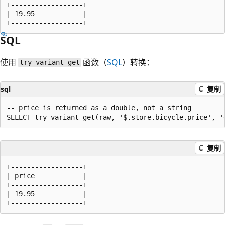
+------------------+

| 19.95            |

SQL
使用
函数（
SQL
）转换：
try_variant_get
sql
复制
-- price is returned as a double, not a string

复制
+------------------+

| price            |

+------------------+

| 19.95            |
