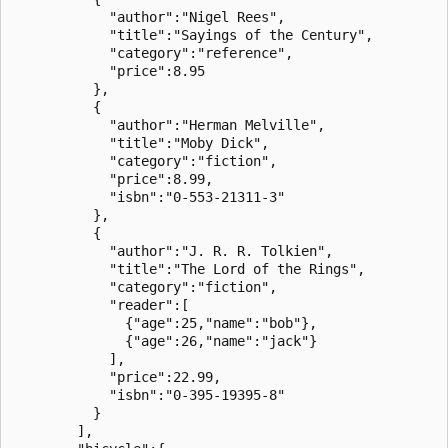
            "author":"Nigel Rees",

            "title":"Sayings of the Century",

            "category":"reference",

            "price":8.95

          },

          {

            "author":"Herman Melville",

            "title":"Moby Dick",

            "category":"fiction",

            "price":8.99,

            "isbn":"0-553-21311-3"

          },

          {

            "author":"J. R. R. Tolkien",

            "title":"The Lord of the Rings",

            "category":"fiction",

            "reader":[

              {"age":25,"name":"bob"},

              {"age":26,"name":"jack"}

            ],

            "price":22.99,

            "isbn":"0-395-19395-8"

          }

        ],
