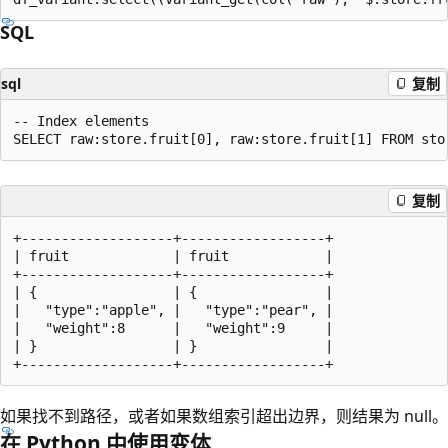
SQL
sql
复制
-- Index elements

复制
+-------------------+------------------+

| fruit             | fruit            |

+-------------------+------------------+

| {                 | {                |

|   "type":"apple", |   "type":"pear", |

|   "weight":8      |   "weight":9     |

| }                 | }                |

如果找不到路径，或者如果数组索引超出边界，则结果为 null。
在 Python 中使用变体