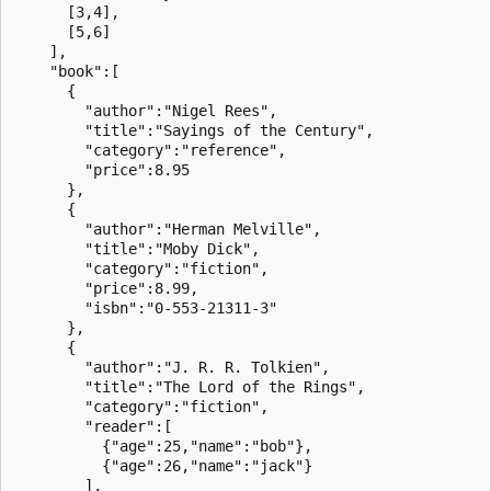
      [3,4],

      [5,6]

    ],

    "book":[

      {

        "author":"Nigel Rees",

        "title":"Sayings of the Century",

        "category":"reference",

        "price":8.95

      },

      {

        "author":"Herman Melville",

        "title":"Moby Dick",

        "category":"fiction",

        "price":8.99,

        "isbn":"0-553-21311-3"

      },

      {

        "author":"J. R. R. Tolkien",

        "title":"The Lord of the Rings",

        "category":"fiction",

        "reader":[

          {"age":25,"name":"bob"},

          {"age":26,"name":"jack"}

        ],
