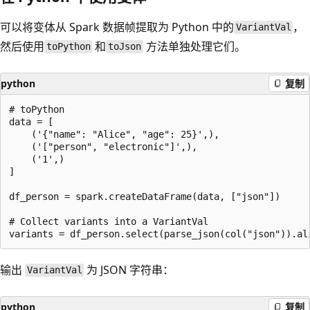
可以将变体从 Spark 数据帧提取为 Python 中的
，
VariantVal
然后使用
和
方法单独处理它们。
toPython
toJson
python
复制
# toPython

data = [

    ('{"name": "Alice", "age": 25}',),

    ('["person", "electronic"]',),

    ('1',)

]

df_person = spark.createDataFrame(data, ["json"])

# Collect variants into a VariantVal

输出
为 JSON 字符串：
VariantVal
python
复制