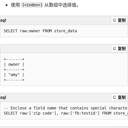
使用
从数组中选择值。
[<index>]
sql
复制
复制
+-------+

| owner |

+-------+

| "amy" |

sql
复制
-- Enclose a field name that contains special characte