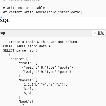
# Write out as a table

SQL
sql
复制
-- Create a table with a variant column

CREATE TABLE store_data AS

SELECT parse_json(

  '{

    "store":{

        "fruit": [

          {"weight":8,"type":"apple"},

          {"weight":9,"type":"pear"}

        ],

        "basket":[

          [1,2,{"b":"y","a":"x"}],

          [3,4],

          [5,6]

        ],

        "book":[

          {
