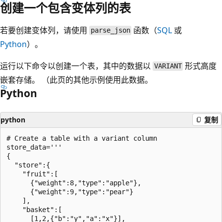
创建一个包含变体列的表
若要创建变体列，请使用
函数（
SQL
或
parse_json
Python
）。
运行以下命令以创建一个表，其中的数据以
形式高度
VARIANT
嵌套存储。 （此页的其他示例使用此数据。
Python
python
复制
# Create a table with a variant column

store_data='''

{

  "store":{

    "fruit":[

      {"weight":8,"type":"apple"},

      {"weight":9,"type":"pear"}

    ],

    "basket":[

      [1,2,{"b":"y","a":"x"}],
