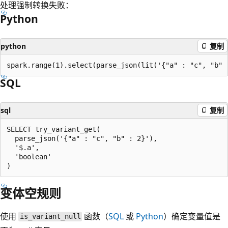
处理强制转换失败：
Python
python
复制
SQL
sql
复制
SELECT try_variant_get(

  parse_json('{"a" : "c", "b" : 2}'),

  '$.a',

  'boolean'

变体空规则
使用
函数（
SQL
或
Python
）确定变量值是
is_variant_null