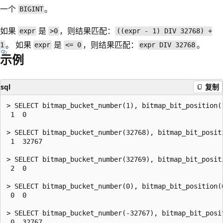
一个
。
BIGINT
如果
是
，则结果匹配：
expr
>0
((expr - 1) DIV 32768) +
。 如果
是
，则结果匹配：
。
1
expr
<= 0
expr DIV 32768
示例
sql
复制
> SELECT bitmap_bucket_number(1), bitmap_bit_position(1
 1  0

> SELECT bitmap_bucket_number(32768), bitmap_bit_positi
 1  32767

> SELECT bitmap_bucket_number(32769), bitmap_bit_positi
 2  0

> SELECT bitmap_bucket_number(0), bitmap_bit_position(0
 0  0

> SELECT bitmap_bucket_number(-32767), bitmap_bit_posit
 0  32767
