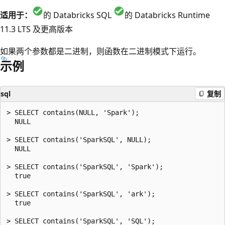
适用于：
的 Databricks SQL
的 Databricks Runtime
11.3 LTS 及更高版本
如果两个参数都是二进制，则函数在二进制模式下运行。
示例
sql
复制
> SELECT contains(NULL, 'Spark');

  NULL

> SELECT contains('SparkSQL', NULL);

  NULL

> SELECT contains('SparkSQL', 'Spark');

  true

> SELECT contains('SparkSQL', 'ark');

  true

> SELECT contains('SparkSQL', 'SQL');
