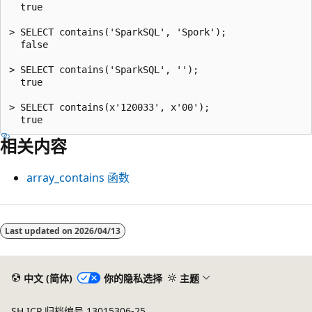
  true

> SELECT contains('SparkSQL', 'Spork');

  false

> SELECT contains('SparkSQL', '');

  true

> SELECT contains(x'120033', x'00');

相关内容
array_contains
函数
阅
读
Last updated on
2026/04/13
模
式
中文 (简体)
你的隐私选择
主题
已
禁
SH ICP 归档编号 13015306-25