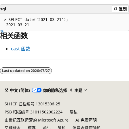
sql
复制
> SELECT date('2021-03-21');

相关函数
cast
函数
阅
读
Last updated on
2026/07/27
模
式
中文 (简体)
你的隐私选择
主题
已
禁
SH ICP 归档编号 13015306-25
用
PSB 归档编号 31011502002224
隐私
由世纪互联运营的 Microsoft Azure
AI 免责声明
早期版本
博客
参与
隐私
消费者健康隐私