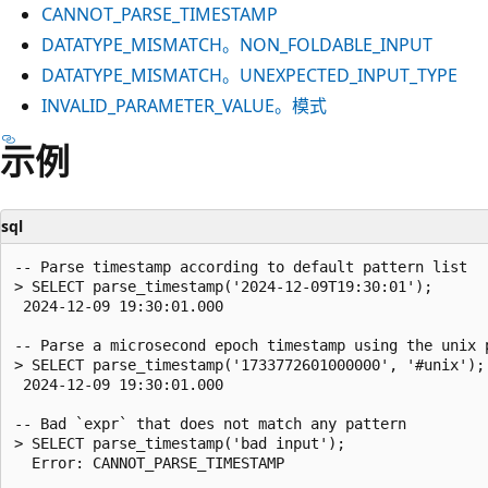
CANNOT_PARSE_TIMESTAMP
DATATYPE_MISMATCH。NON_FOLDABLE_INPUT
DATATYPE_MISMATCH。UNEXPECTED_INPUT_TYPE
INVALID_PARAMETER_VALUE。模式
示例
sql
-- Parse timestamp according to default pattern list

> SELECT parse_timestamp('2024-12-09T19:30:01');

 2024-12-09 19:30:01.000

-- Parse a microsecond epoch timestamp using the unix p
> SELECT parse_timestamp('1733772601000000', '#unix');

 2024-12-09 19:30:01.000

-- Bad `expr` that does not match any pattern

> SELECT parse_timestamp('bad input');

  Error: CANNOT_PARSE_TIMESTAMP
