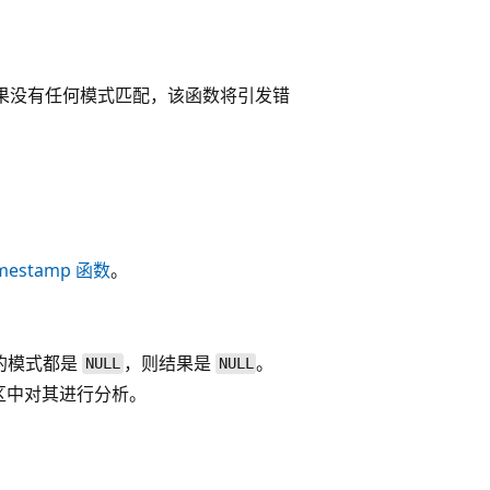
果没有任何模式匹配，该函数将引发错
imestamp
函数
。
的模式都是
，则结果是
。
NULL
NULL
区中对其进行分析。