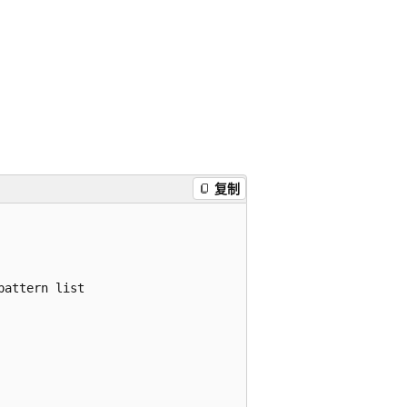
复制
attern list
