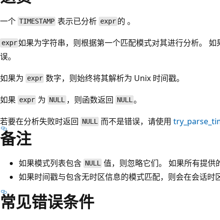
一个
表示已分析
的 。
TIMESTAMP
expr
如果为字符串，则根据第一个匹配模式对其进行分析。 如
expr
误。
如果为
数字，则始终将其解析为 Unix 时间戳。
expr
如果
为
，则函数返回
。
expr
NULL
NULL
若要在分析失败时返回
而不是错误，请使用
try_parse_t
NULL
备注
如果模式列表包含
值，则忽略它们。 如果所有提供
NULL
如果时间戳与包含无时区信息的模式匹配，则会在会话时
常见错误条件