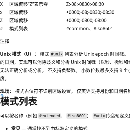
X
区域偏移“Z”表示零
Z;-08;-0830;-08:30
x
区域偏移
+0000;-08;-0830;-08:30
Z
区域偏移
+0000;-0800;-08:00
#
模式列表
#common、#iso8601
注释
Unix 模式（U）：
模式
列表分析 Unix epoch 时间戳。 对于
#unix
的日期，实现可以消除歧义和分析 Unix 时间戳（以秒、微秒
无法正确分析或分析。 不支持负整数。 小数位数最多支持 9 
度。
现场：
模式占位符不识别区域设置。 仅英语支持月份和日期名
模式列表
可以按名称（例如
，
）
传递预定义
#extended
#iso8601
#unix
常见
— 通常找不到由标准定义的模式