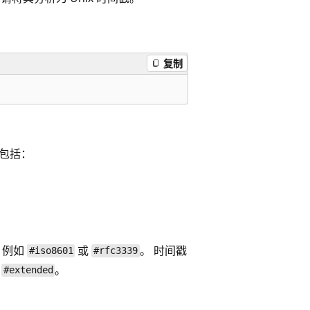
复制
型包括：
，例如
或
。 时间戳
#iso8601
#rfc3339
定
。
#extended