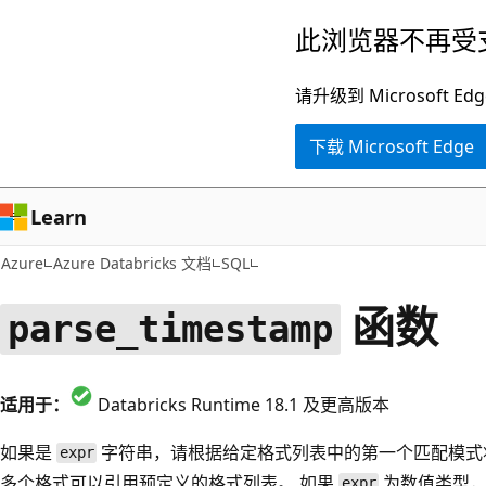
跳
此浏览器不再受
至
主
请升级到 Microsof
要
下载 Microsoft Edge
内
容
Learn
Azure
Azure Databricks 文档
SQL
函数
parse_timestamp
适用于：
Databricks Runtime 18.1 及更高版本
如果是
字符串，请根据给定格式列表中的第一个匹配模式
expr
多个格式可以引用预定义的格式列表。 如果
为数值类型，请
expr