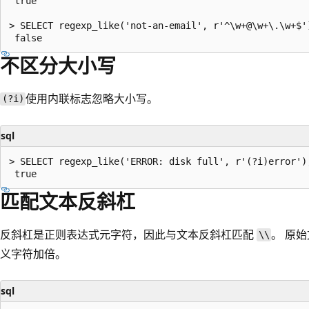
 true

> SELECT regexp_like('not-an-email', r'^\w+@\w+\.\w+$')
不区分大小写
使用内联标志忽略大小写。
(?i)
sql
> SELECT regexp_like('ERROR: disk full', r'(?i)error');
匹配文本反斜杠
反斜杠是正则表达式元字符，因此与文本反斜杠匹配
。 原
\\
义字符加倍。
sql