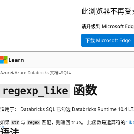
跳
此浏览器不再受
至
主
请升级到 Microsof
要
下载 Microsoft Edge
内
容
Learn
Azure
Azure Databricks 文档
SQL
函数
regexp_like
适用于： Databricks SQL 已勾选 Databricks Runtime 10.4 
如果
与
匹配，则返回 true。 此函数是运算符的
rlik
str
regex
语法