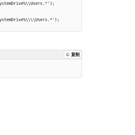
stemDrive%\\Users.*');

stemDrive%\\\\Users.*');

复制