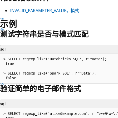
INVALID_PARAMETER_VALUE。模式
示例
测试字符串是否与模式匹配
sql
> SELECT regexp_like('Databricks SQL', r'^Data');

 true

> SELECT regexp_like('Spark SQL', r'^Data');

验证简单的电子邮件格式
sql
> SELECT regexp_like('alice@example.com', r'^\w+@\w+\.\