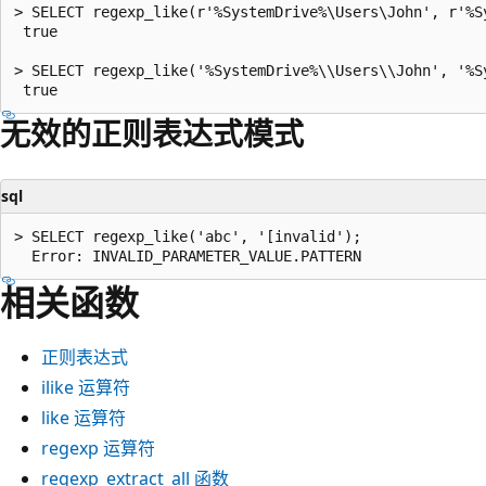
> SELECT regexp_like(r'%SystemDrive%\Users\John', r'%Sy
 true

> SELECT regexp_like('%SystemDrive%\\Users\\John', '%Sy
无效的正则表达式模式
sql
> SELECT regexp_like('abc', '[invalid');

相关函数
正则表达式
ilike
运算符
like
运算符
regexp
运算符
regexp_extract_all
函数