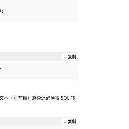
;

复制


始文本（
前缀）避免还必须将 SQL 转
r
复制