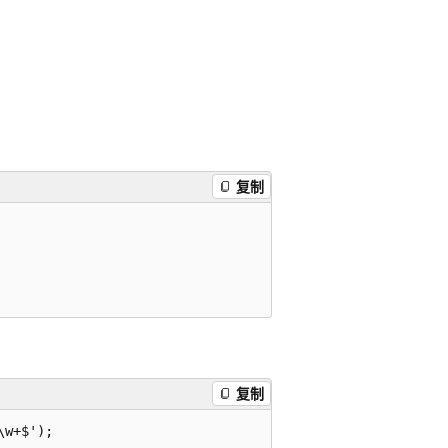
复制
复制
w+$');
