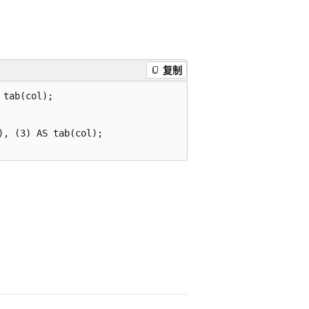
复制
tab(col);

, (3) AS tab(col);
