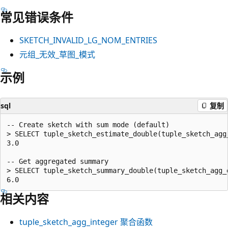
常见错误条件
SKETCH_INVALID_LG_NOM_ENTRIES
元组_无效_草图_模式
示例
sql
复制
-- Create sketch with sum mode (default)

> SELECT tuple_sketch_estimate_double(tuple_sketch_agg
3.0

-- Get aggregated summary

> SELECT tuple_sketch_summary_double(tuple_sketch_agg_
相关内容
tuple_sketch_agg_integer
聚合函数