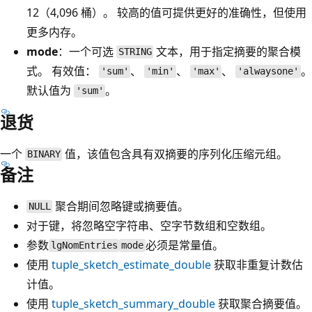
12（4,096 桶）。 较高的值可提供更好的准确性，但使用
更多内存。
mode
：一个可选
文本，用于指定摘要的聚合模
STRING
式。 有效值：
、
、
、
。
'sum'
'min'
'max'
'alwaysone'
默认值为
。
'sum'
退货
一个
值，该值包含具有双摘要的序列化压缩元组。
BINARY
备注
聚合期间忽略键或摘要值。
NULL
对于键，将忽略空字符串、空字节数组和空数组。
参数
必须是常量值。
lgNomEntries
mode
使用
tuple_sketch_estimate_double
获取非重复计数估
计值。
使用
tuple_sketch_summary_double
获取聚合摘要值。