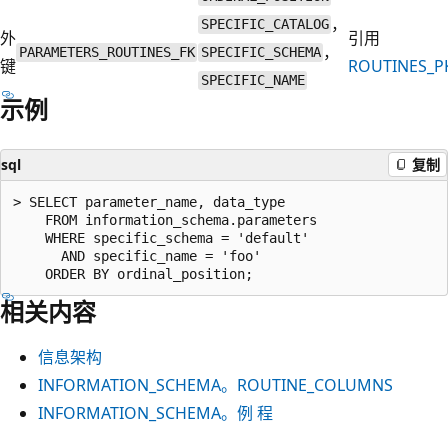
，
SPECIFIC_CATALOG
外
引用
，
PARAMETERS_ROUTINES_FK
SPECIFIC_SCHEMA
键
ROUTINES_P
SPECIFIC_NAME
示例
sql
复制
> SELECT parameter_name, data_type

    FROM information_schema.parameters

    WHERE specific_schema = 'default'

      AND specific_name = 'foo'

相关内容
信息架构
INFORMATION_SCHEMA。ROUTINE_COLUMNS
INFORMATION_SCHEMA。例 程