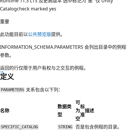
Runtime 11.3 LTS 及更高版本 选中标记为“是” 仅 Unity
Catalogcheck marked yes
重要
此功能目前以
公共预览版
提供。
INFORMATION_SCHEMA.PARAMETERS 会列出目录中的例程
参数。
返回的行仅限于用户有权与之交互的例程。
定义
关系包含以下列：
PARAMETERS
可
数据类
标
名称
为
描述
型
准
空
否
是
包含例程的目录。
SPECIFIC_CATALOG
STRING