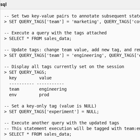
sql
-- Set two key-value pairs to annotate subsequent state
> SET QUERY_TAGS['team'] = 'marketing', QUERY_TAGS['cos
-- Execute a query with the tags attached

> SELECT * FROM sales_data;

-- Update tags: change team value, add new tag, and rem
> SET QUERY_TAGS['team'] = 'engineering', QUERY_TAGS['
-- Display all tags currently set on the session

> SET QUERY_TAGS;

  key         value

  ---------- -----------

  team        engineering

  env         prod

-- Set a key-only tag (value is NULL)

> SET QUERY_TAGS['experiment'] = NULL;

-- Execute another query with the updated tags

-- This statement execution will be tagged with team:en