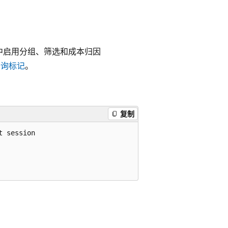
表中启用分组、筛选和成本归因
查询标记
。
复制
 session
