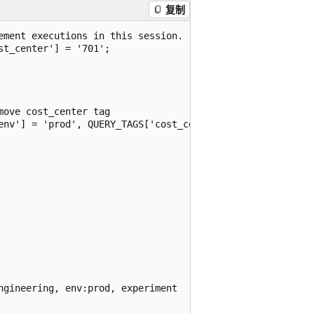
复制
ment executions in this session.

t_center'] = '701';

ove cost_center tag

env'] = 'prod', QUERY_TAGS['cost_center'] = UNSET;

gineering, env:prod, experiment
